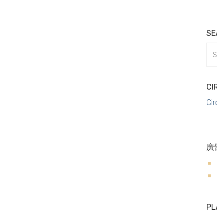
SE
Se
for:
CI
Cir
廣
PL