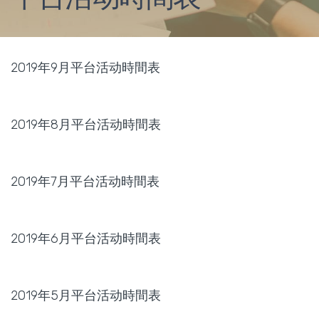
2019年9月平台活动時間表
2019年8月平台活动時間表
2019年7
月平台活动時間表
2019年6
月平台活动時間表
2019年5
月平台活动時間表