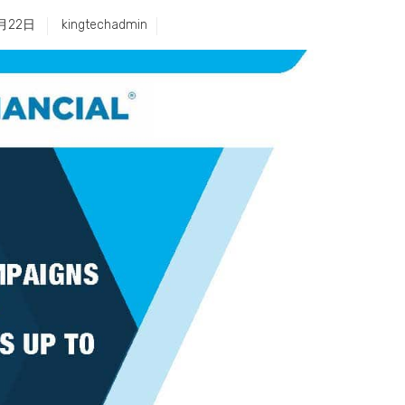
月22日
kingtechadmin