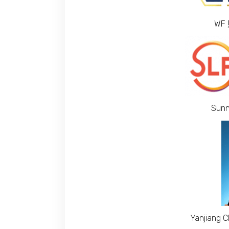
WF
Sunny
Yanjiang 