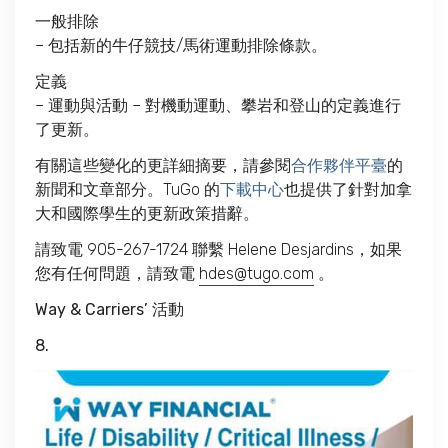
一般排除
– 包括新的牛仔競技/馬術運動排除條款。
定義
– 運動與活動 – 對機動運動、攀岩和登山的定義進行
了更新。
有關這些變化的更詳細摘要，請參閱
合作夥伴平臺
的
新聞和文章
部分。TuGo 的
下載中心
也提供了針對加拿
大和國際學生的更新政策措辭。
請致電 905-267-1724 聯繫 Helene Desjardins，如果
您有任何問題，請致電
hdes@tugo.com
。
Way & Carriers’ 活動
8.