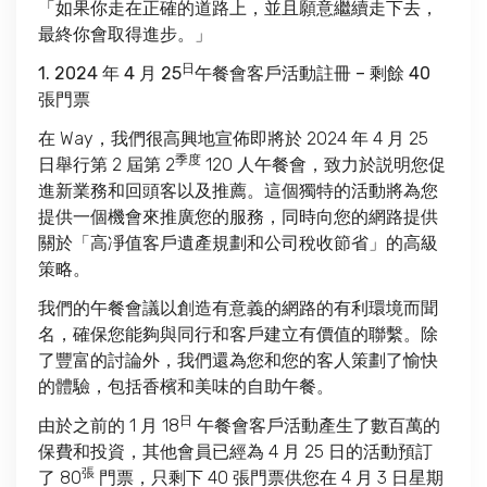
「如果你走在正確的道路上，並且願意繼續走下去，
最終你會取得進步。」
日
1. 2024 年 4 月 25
午餐會客戶活動註冊 – 剩餘 40
張門票
在 Way，我們很高興地宣佈即將於 2024 年 4 月 25
季度
日舉行第 2 屆第 2
120 人午餐會，致力於説明您促
進新業務和回頭客以及推薦。這個獨特的活動將為您
提供一個機會來推廣您的服務，同時向您的網路提供
關於「高凈值客戶遺產規劃和公司稅收節省」的高級
策略。
我們的午餐會議以創造有意義的網路的有利環境而聞
名，確保您能夠與同行和客戶建立有價值的聯繫。除
了豐富的討論外，我們還為您和您的客人策劃了愉快
的體驗，包括香檳和美味的自助午餐。
日
由於之前的 1 月 18
午餐會客戶活動產生了數百萬的
保費和投資，其他會員已經為 4 月 25 日的活動預訂
張
了 80
門票，只剩下 40 張門票供您在 4 月 3 日星期